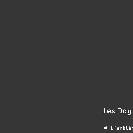
Les Day
🏁 L’emblè