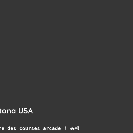
tona USA
me des courses arcade ! 🚗💨