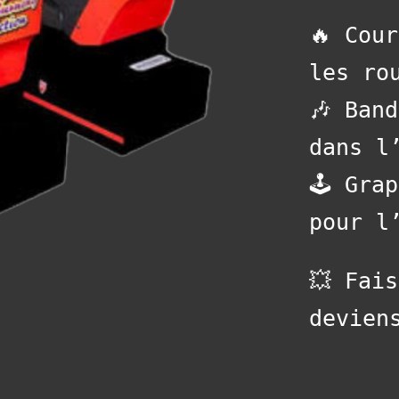
🔥 Cou
les ro
🎶 Ban
dans l
🕹️ Gr
pour l
💥 Fai
devien