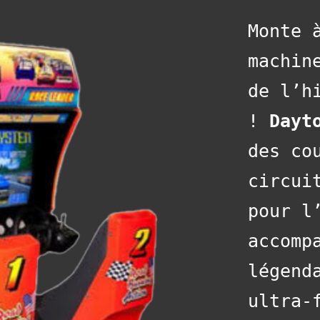
Monte 
machin
de l’h
!
Dayt
des co
circui
pour l
accomp
légend
ultra-